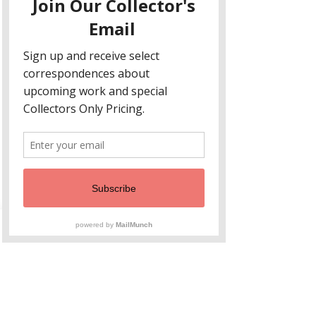
In den Warenkorb
Sofortkauf
" Thread"
9 x 11
Engraved glass, three sheets thick,
in blue, red and yellow.
Noch keine Bewertungen
vorhanden
Jetzt die erste Bewertung abgeben.
Bewertung abgeben